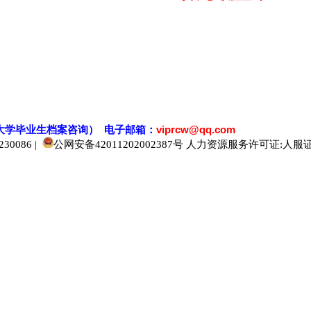
大学毕业生档案
咨
询） 电子邮箱：
viprcw@qq.com
0086 |
公网安备42011202002387号
人力资源服务许可证:人服证字[2
520人才
929人才
应届生人才网
中国人才网
985人才网
211人才网
1001人才网
1688人才网
中国人才招聘网
中国招聘网
boss招聘网
直聘人才网
最新招聘信息
最新求职简历
597招聘网
百网人才