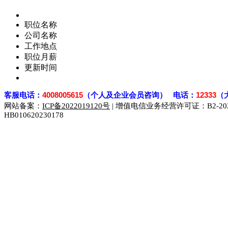
职位名称
公司名称
工作地点
职位月薪
更新时间
客
服电话：
4008005615
（个人及企业会员咨询） 电话：
12333
（
网站备案：
ICP备2022019120号
| 增值电信业务经营许可证：B2-2023
HB010620230178
929人才网
929招聘网
南方人才网
919人才网
939人才网
联合人才网
联合招聘网
888人才网
163人才网
163招聘网
同城招聘网
毕业生求职网
域名抢注网
招聘人才网
中国直聘网
直聘招聘网
人才网
武汉人才网
520人才网
28人才网